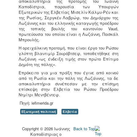
αποκαλυπτήρια της προτομής του Ιωάννη
Καποδίστρια, παρουσία των Υπουργών
Εξωτερικών της Ελβετίας Mισελίν Κάλμυ-Ρέυ και
της Ρωσίας, Σεργκέυ Λαβρώφ, του Δημάρχου της
Λωζάννης και του ελληνικής καταγωγής προέδρου
της τοπικής βουλής του καντονίου Vaud,
πρωτεύουσα του οποίου είναι η Λωζάννη, Πασκάλ
Μπρουλής.
Η ορειχάλκινη προτομή, που είναι έργο του Ρώσου
γλύπτη βλαντιμίρ Σουρόβτσεφ, τοποθετήθηκε στη
Λωζάννη «ως ένδειξη τιμής στον πρώτο Επίτιμο
Δημότη της πόλης».
Επρόκειτο για μια πράξη που έγινε από κοινού
από τη Ρωσία και την πόλη της Λωζάννης, τα δε
αποκαλυπτήρια συνέπεσαν με την επίσημη
επίσκεψη στην Ελβετία του Ρώσου Προέδρου
Ντμίτρι Μεντβέντεφ.
Πηγή: iefimerida.gr
Εξωτερική πολιτική
Ελβετία
Copyright © 2026 Ιωάννης
Back to Top
Καποδίστριας o