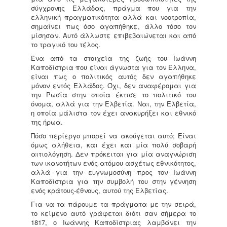
σύγχρονης Ελλάδας, πράγμα που για την
ελληνική πραγματικότητα αλλά και νοοτροπία,
σημαίνει πως όσο αγαπήθηκε, άλλο τόσο τον
μίσησαν. Αυτό άλλωστε επιβεβαιώνεται και από
το τραγικό του τέλος.
Ένα από τα στοιχεία της ζωής του Ιωάννη
Καποδίστρια που είναι άγνωστα για τον Έλληνα,
είναι πως ο πολιτικός αυτός δεν αγαπήθηκε
μόνον εντός Ελλάδος. Όχι, δεν αναφέρομαι για
την Ρωσία στην οποία έκτισε το πολιτικό του
όνομα, αλλά για την Ελβετία. Ναι, την Ελβετία,
η οποία μάλιστα τον έχει ανακυρήξει και εθνικό
της ήρωα.
Πόσο περίεργο μπορεί να ακούγεται αυτό; Είναι
όμως αλήθεια, και έχει και μία πολύ σοβαρή
αιτιολόγηση. Δεν πρόκειται για μία αναγνώριση
των ικανοτήτων ενός ατόμου ασχέτως εθνικότητος,
αλλά για την ευγνωμοσύνη προς τον Ιωάννη
Καποδίστρια για την συμβολή του στην γέννηση
ενός κράτους-έθνους, αυτού της Ελβετίας.
Για να τα πάρουμε τα πράγματα με την σειρά,
το κείμενο αυτό γράφεται διότι σαν σήμερα το
1817, ο Ιωάννης Καποδίστριας λαμβάνει την