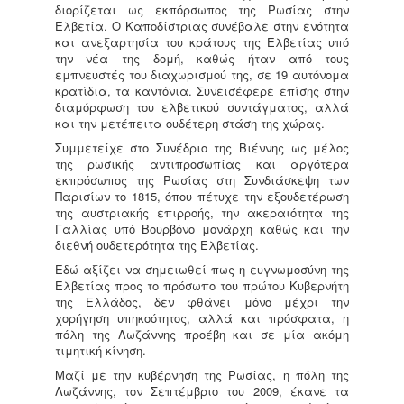
διορίζεται ως εκπόρσωπος της Ρωσίας στην
Ελβετία. Ο Καποδίστριας συνέβαλε στην ενότητα
και ανεξαρτησία του κράτους της Ελβετίας υπό
την νέα της δομή, καθώς ήταν από τους
εμπνευστές του διαχωρισμού της, σε 19 αυτόνομα
κρατίδια, τα καντόνια. Συνεισέφερε επίσης στην
διαμόρφωση του ελβετικού συντάγματος, αλλά
και την μετέπειτα ουδέτερη στάση της χώρας.
Συμμετείχε στο Συνέδριο της Βιέννης ως μέλος
της ρωσικής αντιπροσωπίας και αργότερα
εκπρόσωπος της Ρωσίας στη Συνδιάσκεψη των
Παρισίων το 1815, όπου πέτυχε την εξουδετέρωση
της αυστριακής επιρροής, την ακεραιότητα της
Γαλλίας υπό Βουρβόνο μονάρχη καθώς και την
διεθνή ουδετερότητα της Ελβετίας.
Εδώ αξίζει να σημειωθεί πως η ευγνωμοσύνη της
Ελβετίας προς το πρόσωπο του πρώτου Κυβερνήτη
της Ελλάδος, δεν φθάνει μόνο μέχρι την
χορήγηση υπηκοότητος, αλλά και πρόσφατα, η
πόλη της Λωζάννης προέβη και σε μία ακόμη
τιμητική κίνηση.
Μαζί με την κυβέρνηση της Ρωσίας, η πόλη της
Λωζάννης, τον Σεπτέμβριο του 2009, έκανε τα