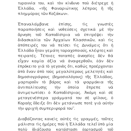
τυραννία του, καὶ τὸν κίνδυνο ποὺ διέτρεχε ἡ
Ἑλλάδα, «τῆς Φαναριώτικης λέπρας ἢ τῆς
πλημμύρας τῶν Κοζάκων».
Ἐπαναλάμβανε ἐπίσης, τὶς γνωστὲς
παραποιήσεις καὶ νοθεύσεις σχετικὰ μὲ τὴν
ἄρνηση τοῦ Καποδίστρια νὰ ἐπιτρέψει τὴν
διδασκαλία τῶν Ἀρχαίων Κλασσικῶν, καὶ τὶς
ἀπόπειρές του νὰ πείσει τὶς Δυνάμεις ὅτι ἡ
Ἑλλάδα ἦταν γεμάτη ταραχοποιούς, κλέφτες καὶ
πειρατές. Τέτοιες ποταπὲς ἀνοησίες δὲν θὰ
εἶχαν καμία ἀξία νὰ ἀναφερθοῦν, ἐὰν δὲν
ἐπρόκειτο γιὰ τὸ γεγονὸς ὅτι, καθὼς προέρχονται
ἀπὸ ἕναν ἀπὸ τοὺς μεγαλύτερους μελετητὲς καὶ
δημοσιογράφους (δημοσιολόγους) τῆς Ἑλλάδας,
μαρτυροῦν τὸ βάρος καὶ τὰ φαρμάκια τῆς
ἀντιπολίτευσης τὴν ὁποία ἔπρεπε νὰ
ἀντιμετωπίσει ὁ Καποδίστριας. Ἀκόμη καὶ σὲ
μεταγενέστερα γράμματά του σὲ φίλους, ὁ
Κοραὴς ἔδειξε ὅτι δὲν μετάνιωσε ποτὲ γιὰ αὐτὴν
τὴν φριχτὴ συμπεριφορά του’’.
Διαβάζοντας κανεὶς αὐτὲς τὶς γραμμές, τοῦτες
μάλιστα τὶς ἡμέρες ποὺ ἡ Ἑλλάδα τελεῖ ὑπὸ μία
πολὺ ἰδιάζουσα κατάσταση ἑορτασμοῦ τοῦ