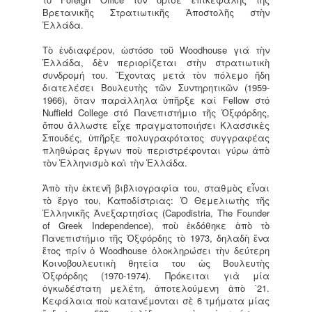
Βρετανικῆς Στρατιωτικῆς Ἀποστολῆς στὴν
Ἑλλάδα.
Τὸ ἐνδιαφέρον, ὡστόσο τοῦ Woodhouse γιά τὴν
Ἑλλάδα, δὲν περιορίζεται στὴν στρατιωτικὴ
συνδρομή του. Ἔχοντας μετὰ τὸν πόλεμο ἤδη
διατελέσει Βουλευτὴς τῶν Συντηρητικῶν (1959-
1966), ὅταν παράλληλα ὑπῆρξε καί Fellow στό
Nuffield College στό Πανεπιστήμιο τῆς Ὀξφόρδης,
ὅπου ἄλλωστε εἶχε πραγματοποιήσει Κλασσικὲς
Σπουδές, ὑπῆρξε πολυγραφότατος συγγραφέας
πληθώρας ἔργων ποὺ περιστρέφονται γύρω ἀπὸ
τὸν Ἑλληνισμὸ καὶ τὴν Ἑλλάδα.
Ἀπὸ τὴν ἐκτενῆ βιβλιογραφία του, σταθμὸς εἶναι
τὸ ἔργο του, Καποδίστριας: Ὁ Θεμελιωτὴς τῆς
Ἑλληνικῆς Ἀνεξαρτησίας (Capodistria, The Founder
of Greek Independence), ποὺ ἐκδόθηκε ἀπὸ τὸ
Πανεπιστήμιο τῆς Ὀξφόρδης τὸ 1973, δηλαδὴ ἕνα
ἔτος πρίν ὁ Woodhouse ὁλοκληρώσει τὴν δεύτερη
Κοινοβουλευτικὴ θητεία του ὡς Βουλευτὴς
Ὀξφόρδης (1970-1974). Πρόκειται γιὰ μία
ὀγκωδέστατη μελέτη, ἀποτελούμενη ἀπὸ ΄21.
Κεφάλαια ποὺ κατανέμονται σὲ 6 τμήματα μίας