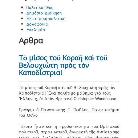
Πολιτικό ήθος
Δημόσια Διοίκηση
Εξωτερική πολιτική
Δολοφονία
Εκκλησία
Αρθρα
Τὸ μίσος τοῦ Κοραῆ καὶ τοῦ
Βελουχιώτη πρὸς τὸν
Καποδίστρια!
Τὸ μίσος τοῦ Κοραῆ καὶ τοῦ Βελουχιώτη πρὸς τὸν
Καποδίστρια! Ἕνα πολύτιμο μάθημα γιὰ τοὺς
Ἕλληνες, ἀπὸ τὸν Βρετανὸ Christopher Woodhouse
Γράφει ὁ Παναγιώτης Γ. Παῦλος, Πανεπιστήμιο
τοῦ Ὄσλο
Τέτοια ἦταν καὶ ἡ προσωπικότητα τοῦ Βρετανοῦ
πολιτικοῦ, στρατιωτικοῦ, ἀγωνιστῆ τῆς Ἀντίστασης
κατὰ τοῦ Ναζισμοῦ, μέλους τῶν Βρετανικῶν