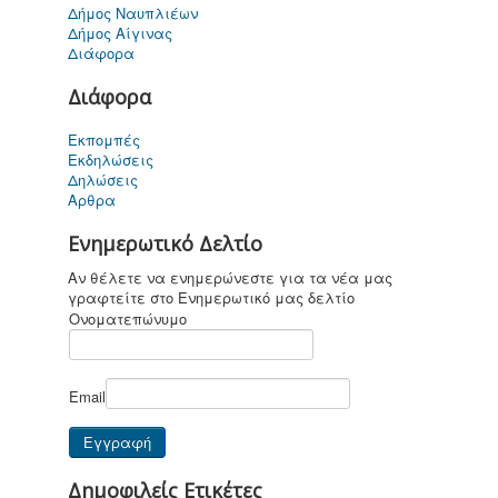
Δήμος Ναυπλιέων
Δήμος Αίγινας
Διάφορα
Διάφορα
Καποδίστριας
σήμερα
Εκπομπές
Εκδηλώσεις
Δηλώσεις
Αρθρα
Ενημερωτικό Δελτίο
Για παιδιά ....
καi όχι μόνο
Αν θέλετε να ενημερώνεστε για τα νέα μας
γραφτείτε στο Ενημερωτικό μας δελτίο
Ονοματεπώνυμο
Email
Επικοινωνία
Δημοφιλείς Ετικέτες