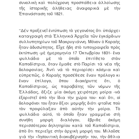
συνολικὴ καὶ πολύχρονη προσπάθεια ἀλλοίωσης
τῆς ἱστορικῆς ἀλήθειας ἀναφορικὰ μὲ τὴν
Ἐπανάσταση τοῦ 1821.
‘‘Δέν προξενεῖ ἐντύπωση τὸ γεγονότος ὅτι ὑπάρχει
καταγραφὴ στὰ Ἑλληνικὰ Ἀρχεῖα τῶν ἐγκάρδιων
συλλυπητηρίων τοῦ Μακρυγιάννη. Μόνον ὁ Κοραὴς
ἦταν ἀδυσώπητος. Εἶχε ἤδη στὸ τυπογραφεῖο πρὸς
ἐκτύπωση -μὲ ἡμερομηνία 17 Ὀκτωβρίου 1831- ἕνα
φυλλάδιο μὲ τὸ ὁποῖο ἐπιτίθετο στὸν
Καποδίστρια, ὅταν ἔμαθε στὸ Παρίσι τὰ νέα τῆς
δολοφονίας. Ἀντὶ νὰ τὸ περιορίσει κόσμια καὶ
εὐπρεπῶς, ὁ Κοραὴς προσέθεσε ἕναν πρόλογο κι
ἕναν ἐπίλογο, ὅπου διακήρυττε ὅτι, ὁ
Καποδίστριας, ὡς παραβάτης τῶν νόμων τῆς
Ἑλλάδας, ἄξιζε μία ἀκόμη χειρότερη μοίρα -νὰ
ἐξοριστεῖ ἀπὸ τὴν ἴδια τὴν χώρα του- καὶ ὅτι, οἱ
δολοφόνοι του ἦταν ἄξιοι μομφῆς διότι φταῖνε ποὺ
τὸν προφύλαξαν ἀπὸ αὐτὴν τὴν μοίρα. Τὸ
φυλλάδιο αὐτό, τὸ ὁποῖο ἦταν γραμμένο στὴ
συνήθη μορφὴ διαλόγου, ἔβριθε ἀκόμη
περισσότερου δηλητηρίου κατὰ τοῦ Καποδίστρια,
ἀπὸ ὅτι περιεῖχε στὴν ἀρχικὴ μορφή του. Μιλοῦσε
γιὰ τὴν «Ἰησουιτικὴ διακυβέρνησή» του, τὴν ἄθλια