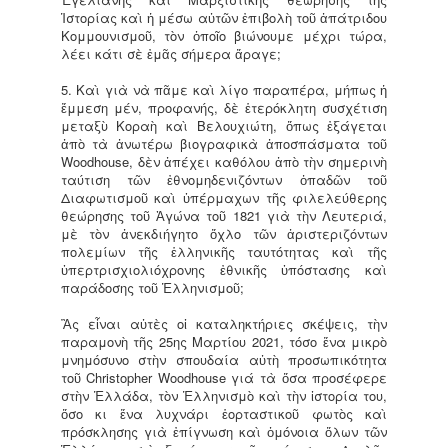
Ἱστορίας καὶ ἡ μέσω αὐτῶν ἐπιβολὴ τοῦ ἀπάτριδου
Κομμουνισμοῦ, τὸν ὁποῖο βιώνουμε μέχρι τώρα,
λέει κάτι σὲ ἐμᾶς σήμερα ἄραγε;
5. Καὶ γιὰ νὰ πᾶμε καὶ λίγο παραπέρα, μήπως ἡ
ἔμμεση μέν, προφανής, δὲ ἑτερόκλητη συσχέτιση
μεταξὺ Κοραὴ καὶ Βελουχιώτη, ὅπως ἐξάγεται
ἀπὸ τὰ ἀνωτέρω βιογραφικὰ ἀποσπάσματα τοῦ
Woodhouse, δὲν ἀπέχει καθόλου ἀπὸ τὴν σημερινὴ
ταύτιση τῶν ἐθνομηδενιζόντων ὀπαδῶν τοῦ
Διαφωτισμοῦ καὶ ὑπέρμαχων τῆς φιλελεύθερης
θεώρησης τοῦ Ἀγώνα τοῦ 1821 γιὰ τὴν Λευτεριά,
μὲ τὸν ἀνεκδιήγητο ὄχλο τῶν ἀριστεριζόντων
πολεμίων τῆς ἑλληνικῆς ταυτότητας καὶ τῆς
ὑπερτρισχιολιόχρονης ἐθνικῆς ὑπόστασης καὶ
παράδοσης τοῦ Ἑλληνισμοῦ;
Ἂς εἶναι αὐτὲς οἱ καταληκτήριες σκέψεις, τὴν
παραμονὴ τῆς 25ης Μαρτίου 2021, τόσο ἕνα μικρὸ
μνημόσυνο στὴν σπουδαία αὐτὴ προσωπικότητα
τοῦ Christopher Woodhouse γιά τὰ ὅσα προσέφερε
στὴν Ἑλλάδα, τὸν Ἑλληνισμὸ καὶ τὴν ἱστορία του,
ὅσο κι ἕνα λυχνάρι ἑορταστικοῦ φωτὸς καὶ
πρόσκλησης γιὰ ἐπίγνωση καὶ ὁμόνοια ὅλων τῶν