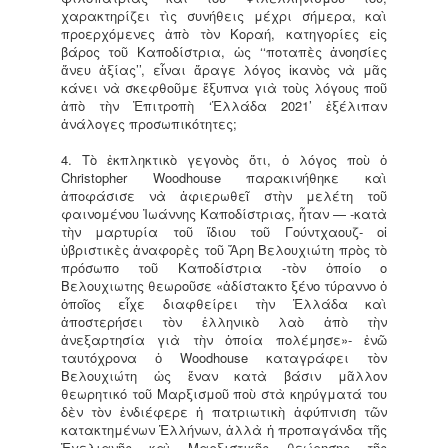
χαρακτηρίζει τὶς συνήθεις μέχρι σήμερα, καὶ
προερχόμενες ἀπὸ τὸν Κοραή, κατηγορίες εἰς
βάρος τοῦ Καποδίστρια, ὡς ‘‘ποταπὲς ἀνοησίες
ἄνευ ἀξίας’’, εἶναι ἄραγε λόγος ἱκανὸς νὰ μᾶς
κάνει νὰ σκεφθοῦμε ἔξυπνα γιὰ τοὺς λόγους ποῦ
ἀπὸ τὴν Ἐπιτροπὴ ‘Ἑλλάδα 2021’ ἐξέλιπαν
ἀνάλογες προσωπικότητες;
4. Τὸ ἐκπληκτικὸ γεγονὸς ὅτι, ὁ λόγος ποὺ ὁ
Christopher Woodhouse παρακινήθηκε καὶ
ἀποφάσισε νὰ ἀφιερωθεῖ στὴν μελέτη τοῦ
φαινομένου Ἰωάννης Καποδίστριας, ἦταν — -κατὰ
τὴν μαρτυρία τοῦ ἴδιου τοῦ Γούντχαουζ- οἱ
ὑβριστικὲς ἀναφορὲς τοῦ Ἄρη Βελουχιώτη πρὸς τὸ
πρόσωπο τοῦ Καποδίστρια -τὸν ὁποίο o
Βελουχιωτης θεωροῦσε «ἀδίστακτο ξένο τύραννο ὁ
ὁποῖος εἶχε διαφθείρει τὴν Ἑλλάδα καὶ
ἀποστερήσει τὸν ἑλληνικὸ λαὸ ἀπὸ τὴν
ἀνεξαρτησία γιὰ τὴν ὁποία πολέμησε»- ἐνῶ
ταυτόχρονα ὁ Woodhouse καταγράφει τὸν
Βελουχιώτη ὡς ἕναν κατὰ βάσιν μᾶλλον
θεωρητικό τοῦ Μαρξισμοῦ ποὺ στὰ κηρύγματά του
δὲν τὸν ἐνδιέφερε ἡ πατριωτικὴ ἀφύπνιση τῶν
κατακτημένων Ἑλλήνων, ἀλλὰ ἡ προπαγάνδα τῆς
Ἐγελιανῆς καὶ Μαρξιστικῆς θεώρησης τῆς