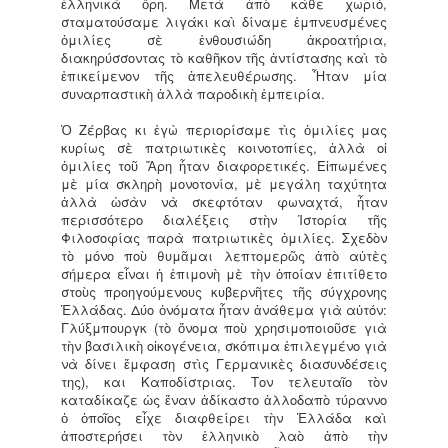
ἑλληνικὰ ὅρη. Μετὰ ἀπὸ κάθε χωριό,
σταματούσαμε λιγάκι καὶ δίναμε ἐμπνευσμένες
ὁμιλίες σὲ ἐνθουσιώδη ἀκροατήρια,
διακηρύσσοντας τὸ καθῆκον τῆς ἀντίστασης καὶ τὸ
ἐπικείμενον τῆς ἀπελευθέρωσης. Ἦταν μία
συναρπαστικὴ ἀλλὰ παροδικὴ ἐμπειρία.
Ὁ Ζέρβας κι ἐγὼ περιορίσαμε τὶς ὁμιλίες μας
κυρίως σὲ πατριωτικὲς κοινοτοπίες, ἀλλὰ οἱ
ὁμιλίες τοῦ Ἄρη ἦταν διαφορετικές. Εἰπωμένες
μὲ μία σκληρὴ μονοτονία, μὲ μεγάλη ταχύτητα
ἀλλὰ ὡσὰν νὰ σκεφτόταν φωναχτά, ἦταν
περισσότερο διαλέξεις στὴν Ἱστορία τῆς
Φιλοσοφίας παρὰ πατριωτικὲς ὁμιλίες. Σχεδὸν
τὸ μόνο ποὺ θυμᾶμαι λεπτομερῶς ἀπὸ αὐτὲς
σήμερα εἶναι ἡ ἐπιμονὴ μὲ τὴν ὁποίαν ἐπιτίθετο
στοὺς προηγούμενους κυβερνῆτες τῆς σύγχρονης
Ἑλλάδας. Δύο ὀνόματα ἦταν ἀνάθεμα γιὰ αὐτόν:
Γλύξμπουργκ (τὸ ὄνομα ποὺ χρησιμοποιοῦσε γιὰ
τὴν βασιλικὴ οἰκογένεια, σκόπιμα ἐπιλεγμένο γιὰ
νὰ δίνει ἔμφαση στὶς Γερμανικὲς διασυνδέσεις
της), και Καποδίστριας. Τον τελευταῖο τὸν
καταδίκαζε ὡς ἕναν ἀδίκαστο ἀλλοδαπὸ τύραννο
ὁ ὁποῖος εἶχε διαφθείρει τὴν Ἑλλάδα καὶ
ἀποστερήσει τὸν ἑλληνικὸ λαὸ ἀπὸ τὴν