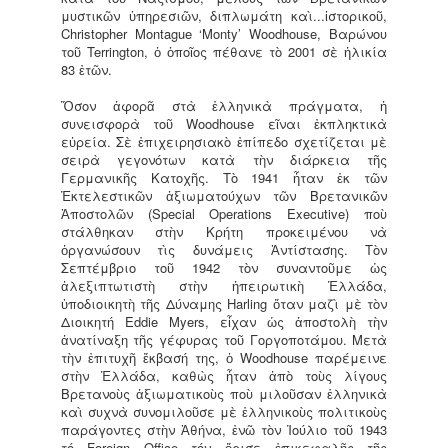
μυστικῶν ὑπηρεσιῶν, διπλωμάτη καὶ...ἱστορικοῦ,
Christopher Montague ‘Monty’ Woodhouse, Βαρώνου
τοῦ Terrington, ὁ ὁποῖος πέθανε τὸ 2001 σὲ ἡλικία
83 ἐτῶν.
Ὅσον ἀφορᾶ στὰ ἑλληνικὰ πράγματα, ἡ
συνεισφορὰ τοῦ Woodhouse εῖναι ἐκπληκτικὰ
εὐρεία. Σὲ ἐπιχειρησιακὸ ἐπίπεδο σχετίζεται μὲ
σειρὰ γεγονότων κατὰ τὴν διάρκεια τῆς
Γερμανικῆς Κατοχῆς. Τὸ 1941 ἦταν ἐκ τῶν
Ἐκτελεστικῶν ἀξιωματούχων τῶν Βρετανικῶν
Ἀποστολῶν (Special Operations Executive) ποὺ
στάλθηκαν στὴν Κρήτη προκειμένου νὰ
ὀργανώσουν τὶς δυνάμεις Ἀντίστασης. Τὸν
Σεπτέμβριο τοῦ 1942 τὸν συναντοῦμε ὡς
ἀλεξιπτωτιστὴ στὴν ἠπειρωτικὴ Ἑλλάδα,
ὑποδιοικητὴ τῆς Δύναμης Ηarling ὅταν μαζὶ μὲ τὸν
Διοικητή Εddie Μyers, εἶχαν ὡς ἀποστολὴ τὴν
ἀνατίναξη τῆς γέφυρας τοῦ Γοργοποτάμου. Μετὰ
τὴν ἐπιτυχῆ ἔκβασή της, ὁ Woodhouse παρέμεινε
στὴν Ἑλλάδα, καθὼς ἦταν ἀπὸ τοὺς λίγους
Βρετανοὺς ἀξιωματικοὺς ποὺ μιλοῦσαν ἑλληνικὰ
καὶ συχνὰ συνομιλοῦσε μὲ ἑλληνικοὺς πολιτικοὺς
παράγοντες στὴν Ἀθήνα, ἐνῶ τὸν Ἰούλιο τοῦ 1943
τό Foreign Office τόν ὅρισε ἐπικεφαλῆς τῆς