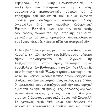
Ἰωβηλαίου τῆς Ἐθνικῆς Παλιγγενεσίας, μὲ
ἐγκλεισμὸ τῶν Ἑλλήνων διὰ τῆς ἐπιβολῆς
μεροληπτικὰ περιοριστικῶν μέτρων μὲ τὸ
πρόσχημα τοῦ κορωνοϊοῦ, καὶ κυρίως ἔχοντας
ὑποστεῖ μία συστηματικὴ ἀπόπειρα πλύσης
ἐγκεφάλου ἀπὸ τὴν ἁρμόδια Κυβερνητικὴ
Ἐπιτροπὴ Ἑλλάδα 2021΄ καὶ τὴν περὶ αὐτὴν
δορυφόρους ἀλλοιωτὲς τῆς ἱστορικῆς ἀλήθειας,
γεννιῶνται ἀβίαστα ὁρισμένα συμπεράσματα
ποὺ ἔχουν, θεωρῶ, κάποια ἀξία νὰ ἀναφερθοῦν.
1. Τὸ ἀβυσσαλέο μίσος μὲ τὸ ὁποῖο ὁ Ἀδαμάντιος
Κοραής, ἐκ τῶν πλέον προβεβλημένων σήμερα
δῆθεν πρωτεργατῶν τοῦ Ἀγώνα τῆς
Ἀνεξαρτησίας, στὴν πραγματικότητα ὅμως
προσβολέα τῶν βαθύτερων πτυχῶν τῆς ἑλληνικῆς
ταυτότητας καὶ τοῦ Ἕλληνα τρόπου, καταφέρεται
κατὰ τοῦ νεκροῦ Ἰωάννη Καποδίστρια, δείχνει ὅτι
οἱ ἀξίες τοῦ Διαφωτισμοῦ, στὶς ὁποῖες εἶχε ὁ ἴδιος
ὑπερεκτεθεῖ, πόρρω ἀπέχουν ἀπὸ τὴν πρωταρχικὴ
ἀξία τοῦ ἑλληνικοῦ ἤθους. Τῆς ἀπόδοσης δηλαδή,
τιμῶν στὸν νεκρό, γιὰ τὶς ὁποῖες ἡ Ἀντιγόνη
γίνεται ὁ ἀριστουργηματικὸς ὕμνος τοῦ Σοφοκλῆ.
Τὸ γεγονὸς αὐτὸ ἀπὸ μόνο του δείχνει τὶς
τεράστιες ἐσωτερικὲς ἐντάσεις μὲ τὶς ὁποῖες