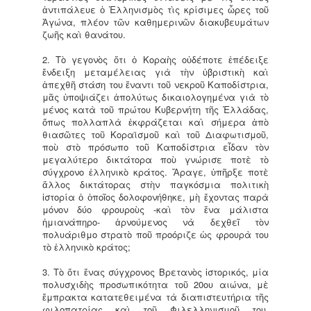
ἀντιπάλευε ὁ Ἑλληνισμὸς τὶς κρίσιμες ὧρες τοῦ
Ἀγώνα, πλέον τῶν καθημερινῶν διακυβευμάτων
ζωῆς καὶ θανάτου.
2. Τὸ γεγονὸς ὅτι ὁ Κοραὴς οὐδέποτε ἐπέδειξε
ἔνδειξη μεταμέλειας γιὰ τὴν ὑβριστικὴ καὶ
ἀπεχθῆ στάση του ἔναντι τοῦ νεκροῦ Καποδίστρια,
μᾶς ὑποψιάζει ἀπολύτως δικαιολογημένα γιὰ τὸ
μένος κατὰ τοῦ πρώτου Κυβερνήτη τῆς Ἑλλάδας,
ὅπως πολλαπλὰ ἐκφράζεται καὶ σήμερα ἀπὸ
θιασῶτες τοῦ Κοραϊσμοῦ καὶ τοῦ Διαφωτισμοῦ,
ποὺ στὸ πρόσωπο τοῦ Καποδίστρια εἶδαν τὸν
μεγαλύτερο δικτάτορα ποὺ γνώρισε ποτὲ τὸ
σύγχρονο ἑλληνικὸ κράτος. Ἄραγε, ὑπῆρξε ποτὲ
ἄλλος δικτάτορας στὴν παγκόσμια πολιτικὴ
ἱστορία ὁ ὁποῖος δολοφονήθηκε, μὴ ἔχοντας παρὰ
μόνον δύο φρουροὺς -καὶ τὸν ἕνα μάλιστα
ἡμιανάπηρο- ἀρνούμενος νὰ δεχθεῖ τὸν
πολυάριθμο στρατὸ ποῦ προόριζε ὡς φρουρὰ του
τὸ ἑλληνικὸ κράτος;
3. Τὸ ὅτι ἕνας σύγχρονος Βρετανὸς ἱστορικός, μία
πολυσχιδὴς προσωπικότητα τοῦ 20ου αιώνα, μὲ
ἔμπρακτα κατατεθειμένα τὰ διαπιστευτήρια τῆς
φιλοπατρίας καὶ τοῦ Φιλελληνισμοῦ του,