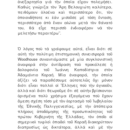
ἀνεξαρτησία γιὰ τὴν ὁποία εἶχαν πολεμήσει.
Καθώς γνώριζα τὸν Ἄρη Βελουχιώτη καλύτερα,
πειθόμουν ὁλοένα καὶ περισσότερο ὅτι, τὸν
ὁποιονδήποτε κι ἐὰν μισοῦσε μὲ τόση ἔνταση,
περισσότερο ἀπὸ ἕναν αἰώνα μετὰ τὸν θάνατό
του, θὰ εἶχε περισσὸ ἐνδιαφέρον νὰ τὸν
μελετήσω περαιτέρω’’.
Ὁ λόγος ποὺ τὰ γράφουμε αὐτά, εἶναι διότι σὲ
αὐτὴ τὴν πολύτιμη ἐπιστημονικὴ συνεισφορὰ τοῦ
Woodhouse συναντιόμαστε μὲ μία συγκλονιστικὴ
ἀναφορὰ στὴν ἀντίδραση ποὺ προκάλεσε ἡ
δολοφονία τοῦ Ἰωάννη Καποδίστρια στὸν
Ἀδαμάντιο Κοραή. Μία ἀναφορά, τὴν ὁποία
ἀξίζει νὰ παραθέσουμε αὐτοτελῶς ὄχι μόνον
διότι εἶναι πολλοὶ οἱ Ἕλληνες ποὺ τὴν ἀγνοοῦν,
ἀλλὰ καὶ διότι θεωροῦμε ὅτι σὲ αὐτὴν βρίσκονται
ὁρισμένα πολὺ χρήσιμα ἐξαγόμενα ποὺ ἔχουν
ἄμεση σχέση τόσο μὲ τὸν ἑορτασμὸ τοῦ Ἰωβηλαίου
τῆς Ἐθνικῆς Παλιγγενεσίας, μὲ τὴν ἀπόπειρα
πλήρους ἀποδόμησης τῆς προσωπικότητας τοῦ
πρώτου Κυβερνήτη τῆς Ἑλλάδας, τὸν ὁποῖο οἱ
σημερινοὶ τυφλοὶ ὀπαδοὶ τοῦ Κοραῆ διακηρύττουν
διαπρυσίως ὡς δικτάτορα, ἀλλὰ καὶ μὲ τὴν