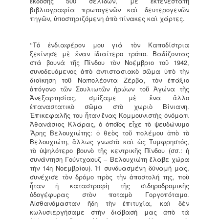
ἔκδοσης 500 σελίδων, μὲ ἐκτενέστατη
βιβλιογραφία πρωτογενῶν καὶ δευτερογενῶν
πηγῶν, ὑποστηριζόμενη ἀπὸ πίνακες καὶ χάρτες.
‘‘Tό ἐνδιαφέρον μου γιὰ τὸν Καποδίστρια
ξεκίνησε μὲ ἕναν ἰδιαίτερο τρόπο. Βαδίζοντας
στὰ βουνὰ τῆς Πίνδου τὸν Νοέμβριο τοῦ 1942,
συνοδευόμενος ἀπὸ ἀντιστασιακὸ σῶμα ὑπὸ τὴν
διοίκηση τοῦ Ναπολέοντα Ζέρβα, τὸν ἐπάξιο
ἀπόγονο τῶν Σουλιωτῶν ἡρώων τοῦ Ἀγώνα τῆς
Ἀνεξαρτησίας, σμίξαμε μὲ ἕνα ἄλλο
ἐπαναστατικὸ σῶμα στὸ χωριὸ Βίνιανη.
Ἐπικεφαλῆς του ἦταν ἕνας Κομμουνιστὴς ὀνόματι
Ἀθανάσιος Κλάρας, ὁ ὁποῖος εἶχε τὸ ψευδώνυμο
Ἄρης Βελουχιώτης: ὁ θεὸς τοῦ πολέμου ἀπὸ τὸ
Βελουχιώτη, ἄλλως γνωστὸ καὶ ὡς Τυμφρηστός,
τὸ ὑψηλότερο βουνὸ τῆς κεντρικῆς Πίνδου (σσ.: ἡ
συνάντηση Γούντχαουζ – Βελουχιώτη ἔλαβε χώρα
τὴν 14η Νοεμβρίου). Ἡ συνδυασμένη δύναμή μας,
συνέχισε τὸν δρόμο πρὸς τὴν ἀποστολή της, ποὺ
ἦταν ἡ καταστροφὴ τῆς σιδηροδρομικῆς
ὁδογέφυρας στὸν ποταμὸ Γοργοπόταμο.
Αἰσθανόμασταν ἤδη τὴν ἐπιτυχία, καὶ δὲν
κωλυσιεργήσαμε στὴν διάβασή μας ἀπὸ τὰ