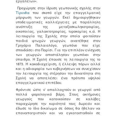
εργαλείων».
Προχώρησε στην ίδρυση γεωπονικής σχολής στην
Τίρυνθα
που σκοπό είχε την επαγγελματική
μόρφωση των γεωργών. Εκεί δημιουργήθηκαν
υποδειγματικές καλλιέργειες με παράλληλη
ανάπτυξη της μεταξοσκωληκοτροφίας,
οικοποιίας, γαλακτοτροφίας, τυροκομίας κ.ά.
Η
λειτουργία της Σχολής στην οποία φοιτούσαν
παιδιά φτωχών γεωργών, ανατέθηκε στον
Γρηγόριο Παλαιολόγο, γεωπόνο που είχε
σπουδάσει στο Παρίσι. Για την επιπλέον ενίσχυση
των γεωργών αποστάλησαν γεωπόνοι στην
ύπαιθρο. Η Σχολή έπαυσε τη λειτουργία της το
1873. Η κακοδιαχείριση, ή έλλειψη πόρων αλλά
και η αδιαφορία των κυβερνήσεων να συνεχίσουν
την λειτουργία της στέρησαν την δυνατότητα στη
Σχολή να αποτελέσει ένα πρότυπο υψηλού
επαγγελματικού επιπέδου.
Φρόντισε ώστε ν' απαλλαχτούν οι γεωργοί από
πολλά φορολογικά βάρη.
Στους ακτήμονες
γεωργούς που κατοικούσαν σε καλύβες
παραχώρησε την κυριότητά τους δωρεάν και
έδωσε το ίδιο δικαίωμα σε όσους θα ήθελαν να
επαναπατριστούν και να εγκατασταθούν σε