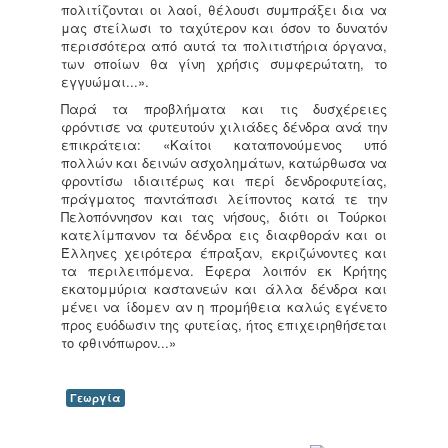
πολιτίζονται οι λαοί, θέλουσι συμπράξει δια να
μας στείλωσι το ταχύτερον και όσον το δυνατόν
περισσότερα από αυτά τα πολιτιστήρια όργανα,
των οποίων θα γίνη χρήσις συμφερώτατη, το
εγγυώμαι...».
Παρά τα προβλήματα και τις δυσχέρειες
φρόντισε να φυτευτούν χιλιάδες δένδρα ανά την
επικράτεια: «Καίτοι καταπονούμενος υπό
πολλών και δεινών ασχολημάτων, κατώρθωσα να
φροντίσω ιδιαιτέρως και περί δενδροφυτείας,
πράγματος παντάπασι λείποντος κατά τε την
Πελοπόννησον και τας νήσους, διότι οι Τούρκοι
κατελίμπανον τα δένδρα εις διαφθοράν και οι
Έλληνες χειρότερα έπραξαν, εκριζώνοντες και
τα περιλειπόμενα. Έφερα λοιπόν εκ Κρήτης
εκατομμύρια καστανεών και άλλα δένδρα και
μένει να ίδομεν αν η προμήθεια καλώς εγένετο
προς ευόδωσιν της φυτείας, ήτος επιχειρηθήσεται
το φθινόπωρον...»
Γεωργία