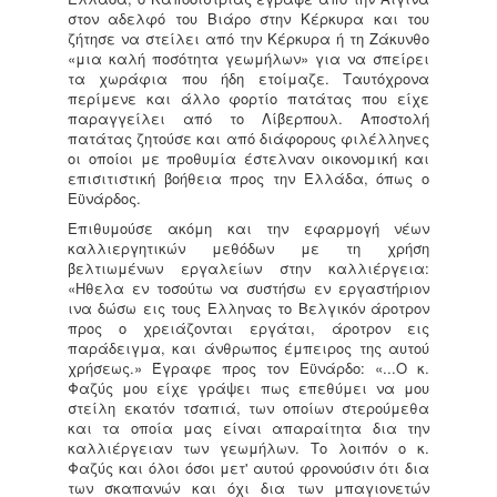
στον αδελφό του Βιάρο στην Κέρκυρα και του
ζήτησε να στείλει από την Κέρκυρα ή τη Ζάκυνθο
«μια καλή ποσότητα γεωμήλων» για να σπείρει
τα χωράφια που ήδη ετοίμαζε. Ταυτόχρονα
περίμενε και άλλο φορτίο πατάτας που είχε
παραγγείλει από το Λίβερπουλ. Αποστολή
πατάτας ζητούσε και από διάφορους φιλέλληνες
οι οποίοι με προθυμία έστελναν οικονομική και
επισιτιστική βοήθεια προς την Ελλάδα, όπως ο
Εϋνάρδος.
Επιθυμούσε ακόμη και την εφαρμογή νέων
καλλιεργητικών μεθόδων με τη χρήση
βελτιωμένων εργαλείων στην καλλιέργεια:
«Ηθελα εν τοσούτω να συστήσω εν εργαστήριον
ινα δώσω εις τους Ελληνας το Βελγικόν άροτρον
προς ο χρειάζονται εργάται, άροτρον εις
παράδειγμα, και άνθρωπος έμπειρος της αυτού
χρήσεως.» Έγραφε προς τον Εϋνάρδο: «...Ο κ.
Φαζύς μου είχε γράψει πως επεθύμει να μου
στείλη εκατόν τσαπιά, των οποίων στερούμεθα
και τα οποία μας είναι απαραίτητα δια την
καλλιέργειαν των γεωμήλων. Το λοιπόν ο κ.
Φαζύς και όλοι όσοι μετ' αυτού φρονούσιν ότι δια
των σκαπανών και όχι δια των μπαγιονετών