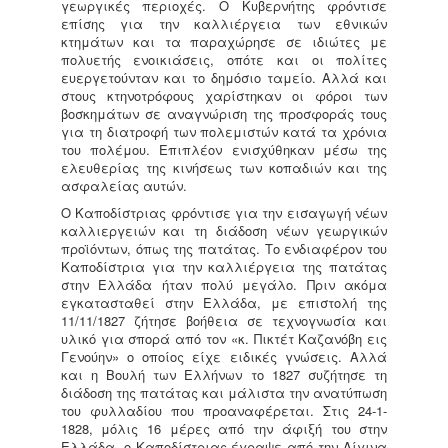
γεωργικές περιοχές. Ο Κυβερνήτης φρόντισε
επίσης για την καλλιέργεια των εθνικών
κτημάτων και τα παραχώρησε σε ιδιώτες με
πολυετής ενοικιάσεις, οπότε και οι πολίτες
ευεργετούνταν και το δημόσιο ταμείο. Αλλά και
στους κτηνοτρόφους χαρίστηκαν οι φόροι των
βοσκημάτων σε αναγνώριση της προσφοράς τους
για τη διατροφή των πολεμιστών κατά τα χρόνια
του πολέμου. Επιπλέον ενισχύθηκαν μέσω της
ελευθερίας της κινήσεως των κοπαδιών και της
ασφαλείας αυτών.
Ο Καποδίστριας φρόντισε για την εισαγωγή νέων
καλλιεργειών και τη διάδοση νέων γεωργικών
προϊόντων, όπως της πατάτας. Το ενδιαφέρον του
Καποδίστρια για την καλλιέργεια της πατάτας
στην Ελλάδα ήταν πολύ μεγάλο. Πριν ακόμα
εγκατασταθεί στην Ελλάδα, με επιστολή της
11/11/1827 ζήτησε βοήθεια σε τεχνογνωσία και
υλικό για σπορά από τον «κ. Πικτέτ Καζανόβη εις
Γενούην» ο οποίος είχε ειδικές γνώσεις. Αλλά
και η Βουλή των Ελλήνων το 1827 συζήτησε τη
διάδοση της πατάτας και μάλιστα την ανατύπωση
του φυλλαδίου που προαναφέρεται. Στις 24-1-
1828, μόλις 16 μέρες από την άφιξή του στην
Ελλάδα, ο Καποδίστριας έγραψε από την Αίγινα